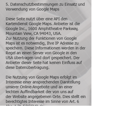
5. Datenschutzbestimmungen zu Einsatz und
Verwendung von Google Maps
Diese Seite nutzt über eine API den
Kartendienst Google Maps. Anbieter ist die
Google Inc., 1600 Amphitheatre Parkway,
Mountain View, CA 94043, USA.
Zur Nutzung der Funktionen von Google
Maps ist es notwendig, Ihre IP Adresse zu
speichern. Diese Informationen werden in der
Regel an einen Server von Google in den
USA übertragen und dort gespeichert. Der
Anbieter dieser Seite hat keinen Einfluss auf
diese Datenübertragung.
Die Nutzung von Google Maps erfolgt im
Interesse einer ansprechenden Darstellung
unserer Online-Angebote und an einer
leichten Auffindbarkeit der von uns auf
der Website angegebenen Orte. Dies stellt ein
berechtigtes Interesse im Sinne von Art. 6
Abs. 1 lit. f DSGVO dar.
Mehr Informationen zum Umgang mit
Nutzerdaten finden Sie in der
Datenschutzerklärung von
Google:
https://www.google.de/intl/de/polici