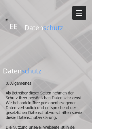
EE
Daten
schutz
Daten
schutz
0. Allgemeines
Als Betreiber dieser Seiten nehmen den
Schutz Ihrer persönlichen Daten sehr ernst.
Wir behandeln Ihre personenbezogenen
Daten vertraulich und entsprechend der
gesetzlichen Datenschutzvorschriften sowie
dieser Datenschutzerklärung.
Die Nutzung unserer Webseite ist in der